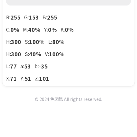
255
153
255
R:
G:
B:
0
%
40
%
0
%
0
%
C:
M:
Y:
K:
300
100
%
80
%
H:
S:
L:
300
40
%
100
%
H:
S:
V:
77
53
-35
L:
a:
b:
71
51
101
X:
Y:
Z:
©
2024
色図鑑 All rights reserved.